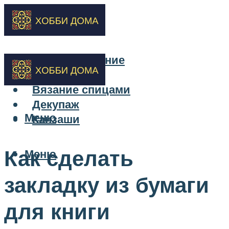
Бисероплетение
Вышивка
Вязание спицами
Декупаж
Меню
Канзаши
Как сделать
Меню
закладку из бумаги
для книги