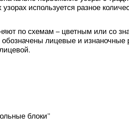
узорах используется разное количес
яют по схемам – цветным или со зна
ли обозначены лицевые и изнаночные р
 лицевой.
гольные блоки”