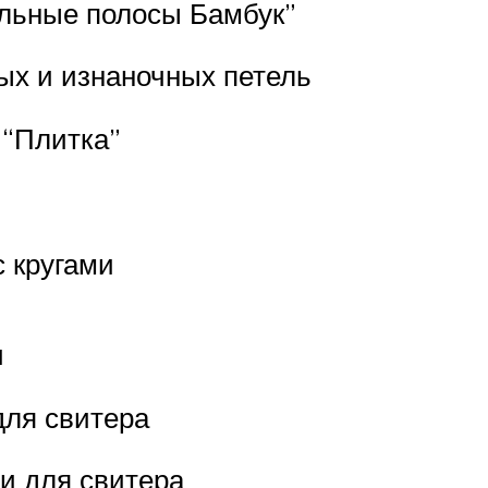
альные полосы Бамбук”
ых и изнаночных петель
 “Плитка”
с кругами
и
для свитера
и для свитера