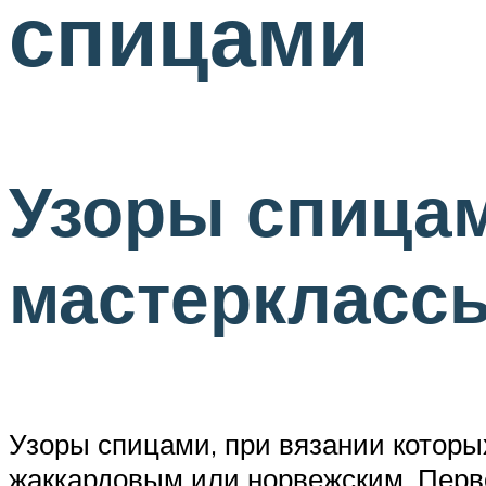
спицами
Узоры спицам
мастерклассы
Узоры спицами, при вязании которы
жаккардовым или норвежским. Пер