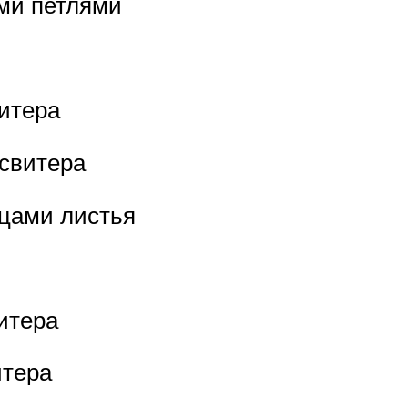
ми петлями
и
итера
 свитера
ицами листья
итера
итера