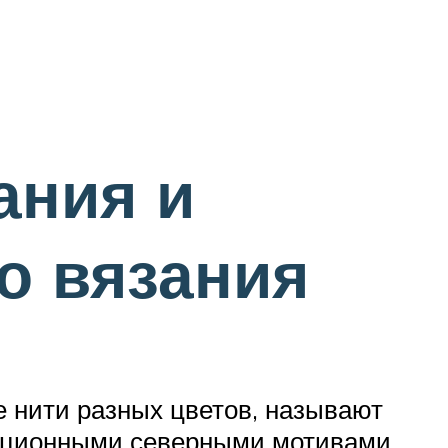
ания и
о вязания
е нити разных цветов, называют
диционными северными мотивами