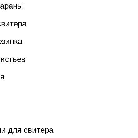
 араны
свитера
езинка
листьев
ра
и для свитера