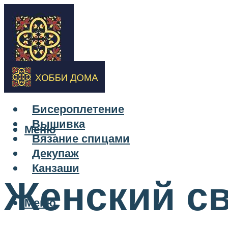
Бисероплетение
Вышивка
Меню
Вязание спицами
Декупаж
Канзаши
Женский св
Меню