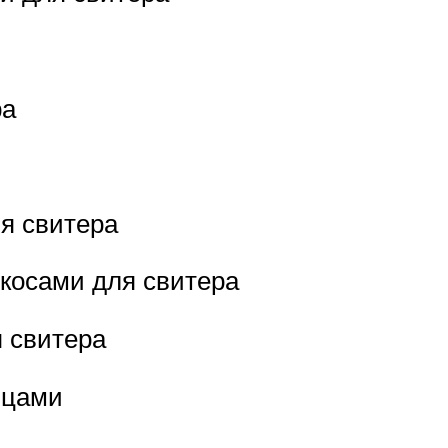
ра
я свитера
 косами для свитера
 свитера
ицами