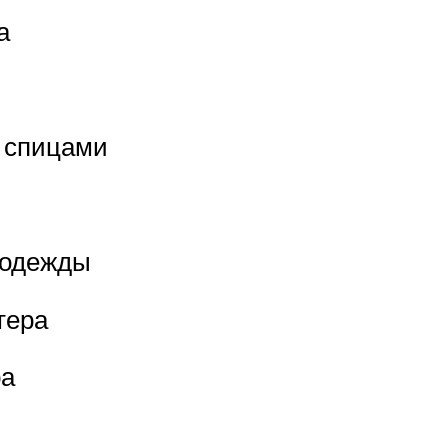
а
а спицами
 одежды
тера
ра