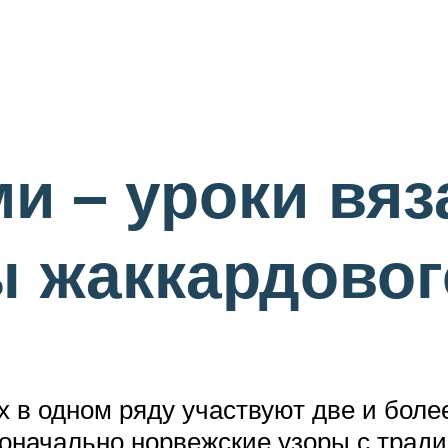
и – уроки вяз
 жаккардовог
х в одном ряду участвуют две и боле
воначально норвежские узоры с тра