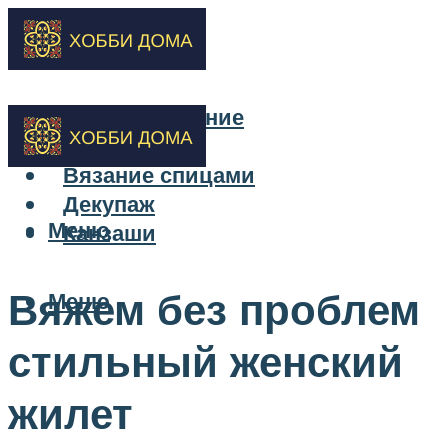
Бисероплетение
Вышивка
Вязание спицами
Декупаж
Меню
Канзаши
Вяжем без проблем
Меню
стильный женский
жилет