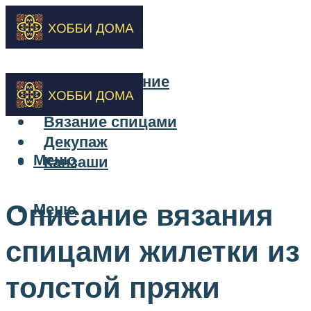
Бисероплетение
Вышивка
Вязание спицами
Декупаж
Меню
Канзаши
Описание вязания
Меню
спицами жилетки из
толстой пряжи