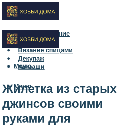
Бисероплетение
Вышивка
Вязание спицами
Декупаж
Меню
Канзаши
Жилетка из старых
Меню
джинсов своими
руками для