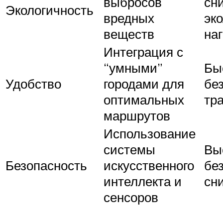
выбросов
сн
Экологичность
вредных
эк
веществ
наг
Интеграция с
“умными”
Бы
Удобство
городами для
бе
оптимальных
тр
маршрутов
Использование
системы
Вы
Безопасность
искусственного
бе
интеллекта и
сн
сенсоров