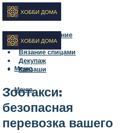
Бисероплетение
Вышивка
Вязание спицами
Декупаж
Меню
Канзаши
Зоотакси:
Меню
безопасная
перевозка вашего