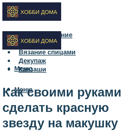
Бисероплетение
Вышивка
Вязание спицами
Декупаж
Меню
Канзаши
Как своими руками
Меню
сделать красную
звезду на макушку