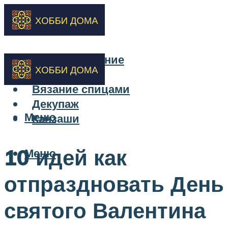
Бисероплетение
Вышивка
Вязание спицами
Декупаж
Меню
Канзаши
10 идей как
Меню
отпраздновать День
святого Валентина