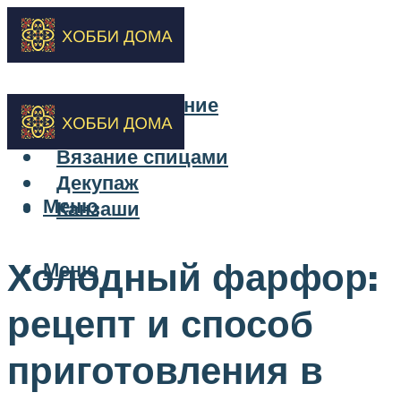
Бисероплетение
Вышивка
Вязание спицами
Декупаж
Меню
Канзаши
Холодный фарфор:
Меню
рецепт и способ
приготовления в