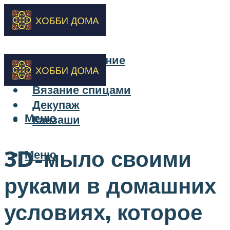
Бисероплетение
Вышивка
Вязание спицами
Декупаж
Меню
Канзаши
3D-мыло своими
Меню
руками в домашних
условиях, которое