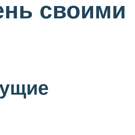
ень своими
нущие
и