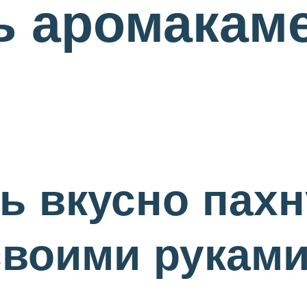
ь аромакам
ь вкусно пах
своими рукам