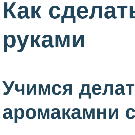
Как сделат
руками
Учимся делат
аромакамни 