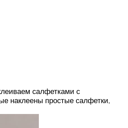
бклеиваем салфетками с
орые наклеены простые салфетки,