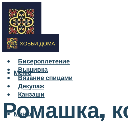
Бисероплетение
Вышивка
Меню
Вязание спицами
Декупаж
Канзаши
Ромашка, к
Меню