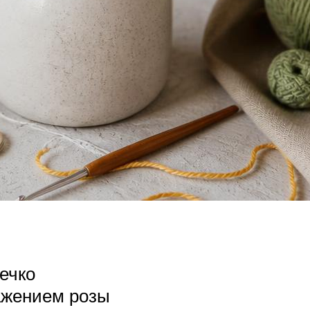
ечко
ажением розы