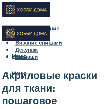
Бисероплетение
Вышивка
Вязание спицами
Декупаж
Меню
Канзаши
Акриловые краски
Меню
для ткани:
пошаговое