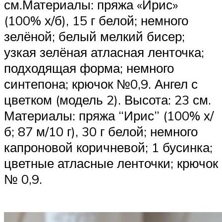
см.Материалы: пряжа «Ирис»
(100% х/б), 15 г белой; немного
зелёной; белый мелкий би­сер;
узкая зелёная атласная ленточка;
подходящая форма; немного
синтепона; крючок №0,9. Ангел с
цветком (модель 2). Высота: 23 см.
Материалы: пряжа “Ирис” (100% х/
б; 87 м/10 г), 30 г белой; немного
капроновой коричне­вой; 1 бусинка;
цветные атлас­ные ленточки; крючок
№ 0,9.