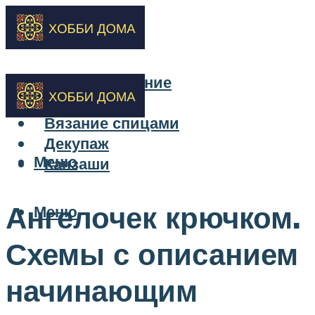
Бисероплетение
Вышивка
Вязание спицами
Декупаж
Меню
Канзаши
Ангелочек крючком.
Меню
Схемы с описанием
начинающим