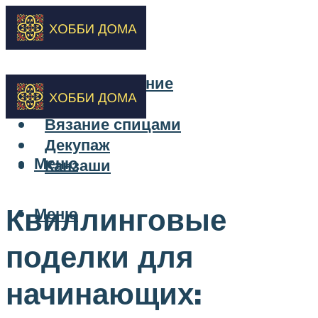
Бисероплетение
Вышивка
Вязание спицами
Декупаж
Меню
Канзаши
Квиллинговые
Меню
поделки для
начинающих: