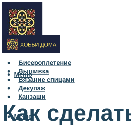
Бисероплетение
Вышивка
Меню
Вязание спицами
Декупаж
Канзаши
Как сделат
Меню