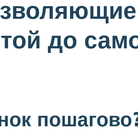
озволяющие
той до сам
нок пошагово