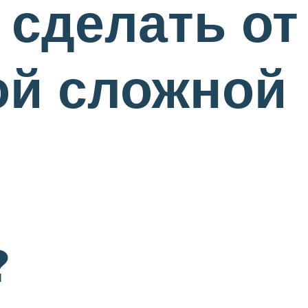
 сделать от
ой сложной
?