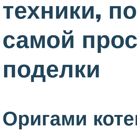
техники, п
самой прос
поделки
Оригами коте