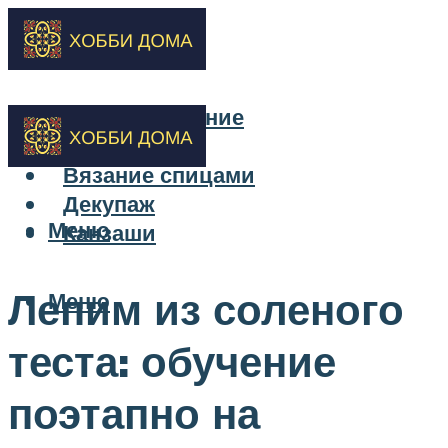
Бисероплетение
Вышивка
Вязание спицами
Декупаж
Меню
Канзаши
Лепим из соленого
Меню
теста: обучение
поэтапно на