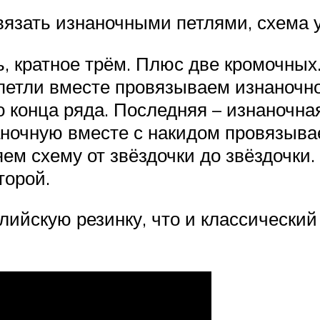
вязать изнаночными петлями, схема у
, кратное трём. Плюс две кромочных
 петли вместе провязываем изнаночно
 конца ряда. Последняя – изнаночна
аночную вместе с накидом провязыв
яем схему от звёздочки до звёздочки.
торой.
глийскую резинку, что и классически