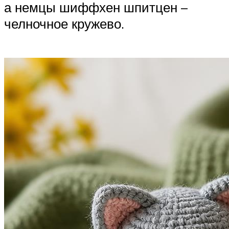
а немцы шиффхен шпитцен –
челночное кружево.