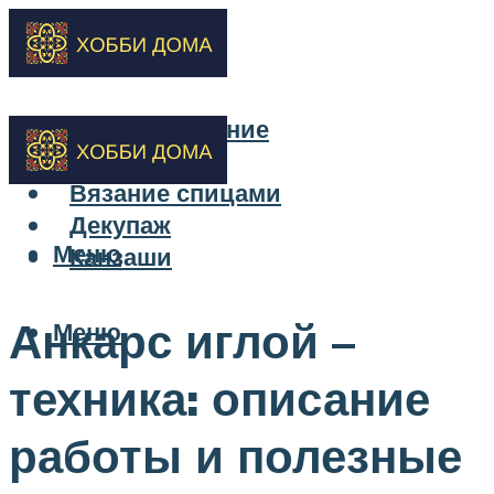
Бисероплетение
Вышивка
Вязание спицами
Декупаж
Меню
Канзаши
Анкарс иглой –
Меню
техника: описание
работы и полезные