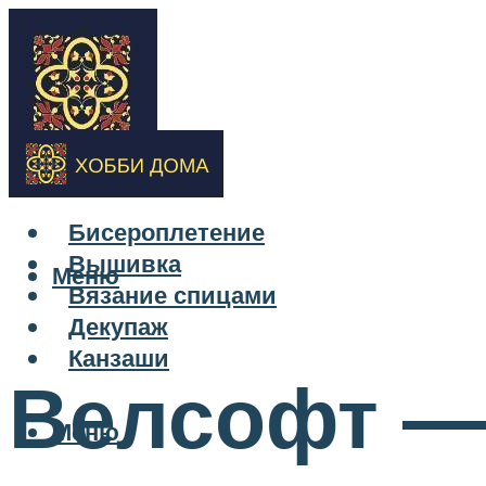
Бисероплетение
Вышивка
Меню
Вязание спицами
Декупаж
Канзаши
Велсофт — ч
Меню