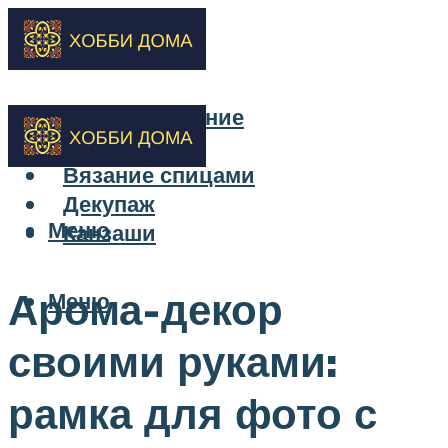
Бисероплетение
Вышивка
Вязание спицами
Декупаж
Меню
Канзаши
Арома-декор
Меню
своими руками:
рамка для фото с