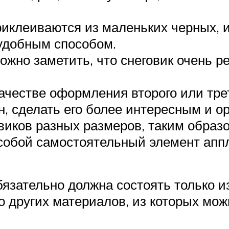
риклеиваются из маленьких черных, и
удобным способом.
жно заметить, что снеговик очень ре
качестве оформления второго или тре
н, сделать его более интересным и о
виков разных размеров, таким образ
 собой самостоятельный элемент апп
язательно должна состоять только из
о других материалов, из которых мо