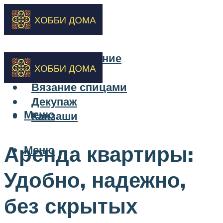
Бисероплетение
Вышивка
Вязание спицами
Декупаж
Меню
Канзаши
Аренда квартиры:
Меню
Удобно, надежно,
без скрытых