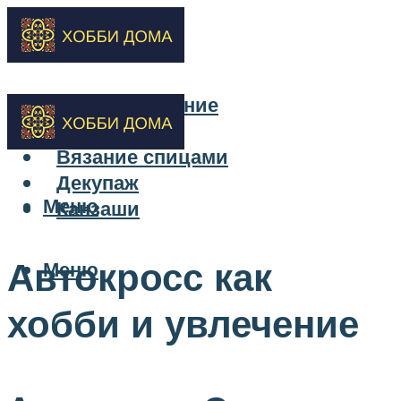
Бисероплетение
Вышивка
Вязание спицами
Декупаж
Меню
Канзаши
Автокросс как
Меню
хобби и увлечение