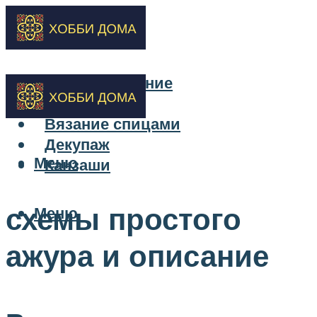
Бисероплетение
Вышивка
Вязание спицами
Декупаж
Меню
Канзаши
схемы простого
Меню
ажура и описание