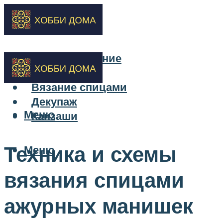
Бисероплетение
Вышивка
Вязание спицами
Декупаж
Меню
Канзаши
Техника и схемы
Меню
вязания спицами
ажурных манишек