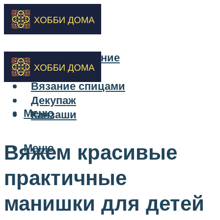
Бисероплетение
Вышивка
Вязание спицами
Декупаж
Меню
Канзаши
Вяжем красивые
Меню
практичные
манишки для детей