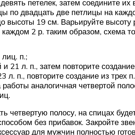
вять петелек, затем соедините их в 
цы по двадцать две петлицы на каждо
до высоты 19 см. Варьируйте высоту
 каждом 2 р. таким образом, схема то
лиц. п.;
ной и 21 л. п., затем повторите создани
 23 л. п., повторите создание из трех п.
ма работы аналогичная четвертой пол
иц.
ать четвертую полосу, на спицах буде
пособом без прибавок. Закройте звень
сессуар для мужчин полностью готов