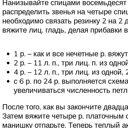
Нанизывайте спицами восемьдесят де
распределить звенья на четыре спи
необходимо связать резинку 2 на 2 
вяжите лиц. гладь, делая прибавки в
1 р. – как и все нечетные р. вяжут 
2 р. – 11 л. п., три лиц. п. из од
4 р. – 12 л. п., три лиц. из одной,
с 6 р. по 24 р. выполняется схе
увеличиваться численность петл
После того, как вы закончите двадц
Затем вяжите четыре р. платочным с
манишку отпарьте. Теперь теплый ак