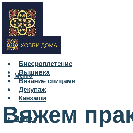
Бисероплетение
Вышивка
Меню
Вязание спицами
Декупаж
Канзаши
Вяжем пра
Меню