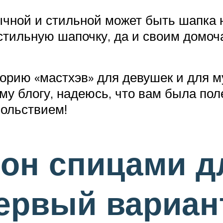
бычной и стильной может быть шапка 
 стильную шапочку, да и своим домоч
горию «мастхэв» для девушек и для 
ему блогу, надеюсь, что вам была пол
вольствием!
он спицами д
ервый вариан