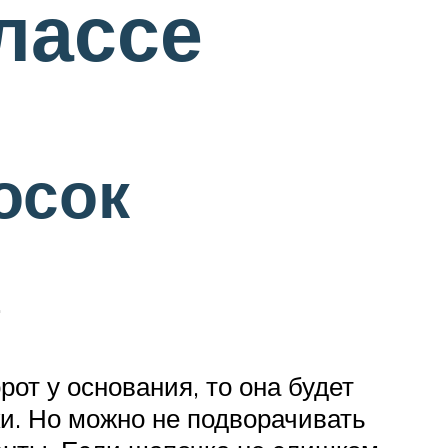
лассе
осок
.
от у основания, то она будет
ки. Но можно не подворачивать