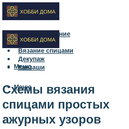
Бисероплетение
Вышивка
Вязание спицами
Декупаж
Меню
Канзаши
Схемы вязания
Меню
спицами простых
ажурных узоров