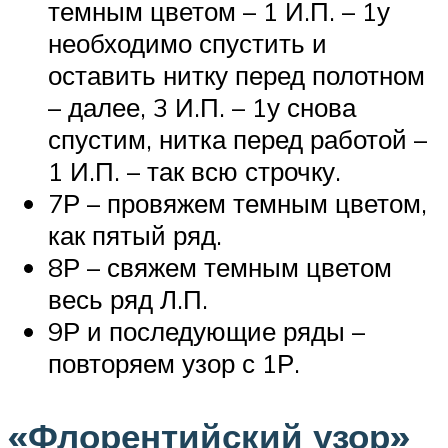
темным цветом – 1 И.П. – 1у
необходимо спустить и
оставить нитку перед полотном
– далее, 3 И.П. – 1у снова
спустим, нитка перед работой –
1 И.П. – так всю строчку.
7Р – провяжем темным цветом,
как пятый ряд.
8Р – свяжем темным цветом
весь ряд Л.П.
9Р и последующие ряды –
повторяем узор с 1Р.
«Флорентийский узор»