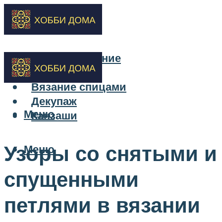
Бисероплетение
Вышивка
Вязание спицами
Декупаж
Меню
Канзаши
Узоры со снятыми и
Меню
спущенными
петлями в вязании