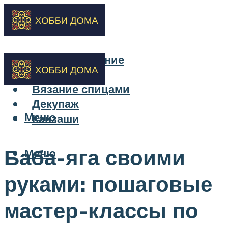
Бисероплетение
Вышивка
Вязание спицами
Декупаж
Меню
Канзаши
Баба-яга своими
Меню
руками: пошаговые
мастер-классы по