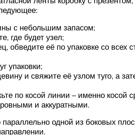
тласной ленты коробку с презентом,
следующее:
ины с небольшим запасом;
е, где будет узел;
ц, обведите её по упаковке со всех 
г упаковки;
евину и свяжите её узлом туго, а з
жьте по косой линии – именно косой 
я ровными и аккуратными.
о параллельно одной из боковых плос
направлении.