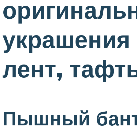
оригиналь
украшения 
лент, тафт
Пышный бант