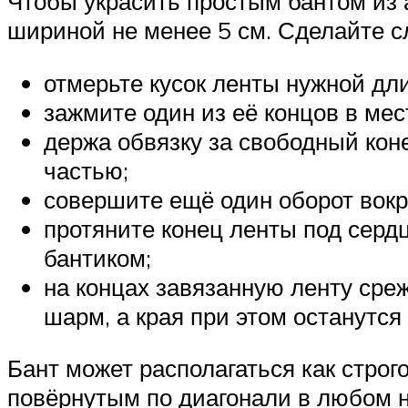
Чтобы украсить простым бантом из а
шириной не менее 5 см. Сделайте 
отмерьте кусок ленты нужной дл
зажмите один из её концов в мест
держа обвязку за свободный коне
частью;
совершите ещё один оборот вокру
протяните конец ленты под сердц
бантиком;
на концах завязанную ленту сре
шарм, а края при этом останутс
Бант может располагаться как строг
повёрнутым по диагонали в любом 