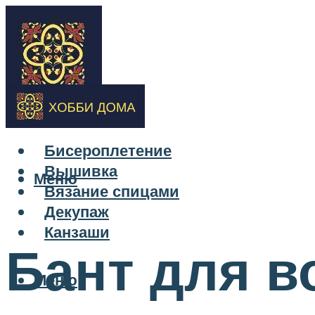
Бисероплетение
Вышивка
Меню
Вязание спицами
Декупаж
Канзаши
Бант для в
Меню