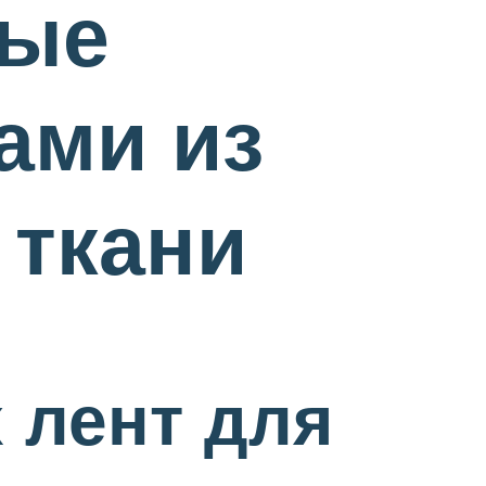
ные
ами из
 ткани
 лент для