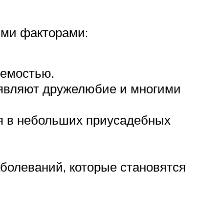
ими факторами:
яемостью.
оявляют дружелюбие и многими
ия в небольших приусадебных
аболеваний, которые становятся