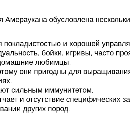
я Амераукана обусловлена нескольк
я покладистостью и хорошей управл
уальность, бойки, игривы, часто пр
 домашние любимцы.
потому они пригодны для выращиван
иях.
ают сильным иммунитетом.
егчает и отсутствие специфических з
ании других пород.