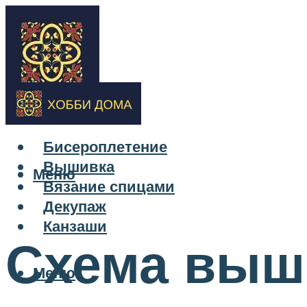
Бисероплетение
Вышивка
Меню
Вязание спицами
Декупаж
Канзаши
Схема выш
Меню