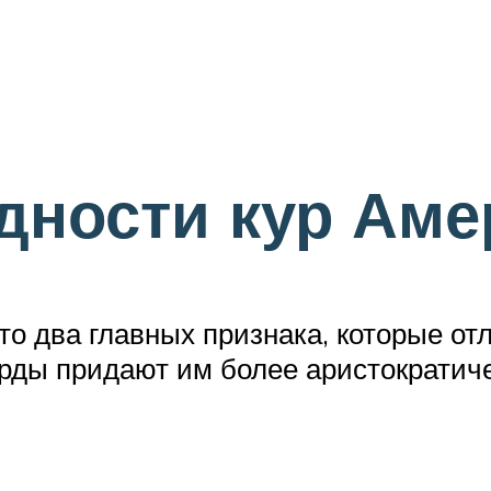
дности кур Аме
о два главных признака, которые от
арды придают им более аристократиче