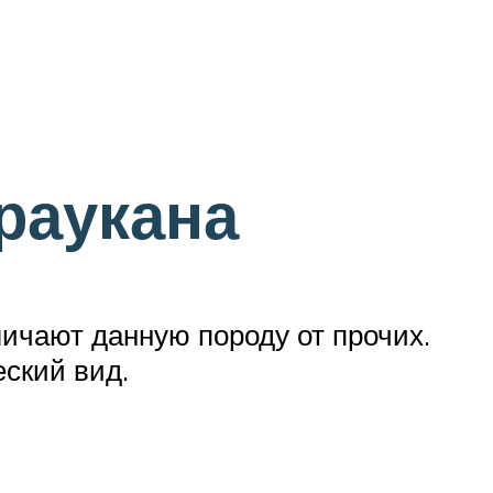
раукана
личают данную породу от прочих.
ский вид.