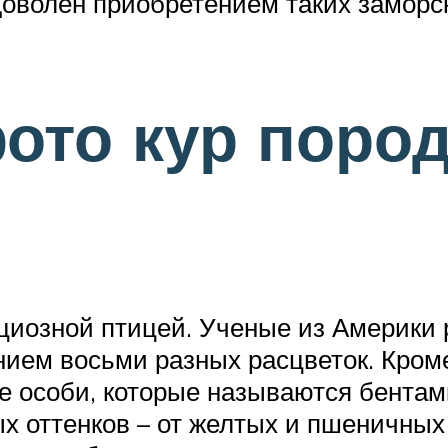
доволен приобретением таких заморс
ото кур поро
циозной птицей. Ученые из Америки 
нием восьми разных расцветок. Кроме
 особи, которые называются бентамк
х оттенков – от желтых и пшеничных