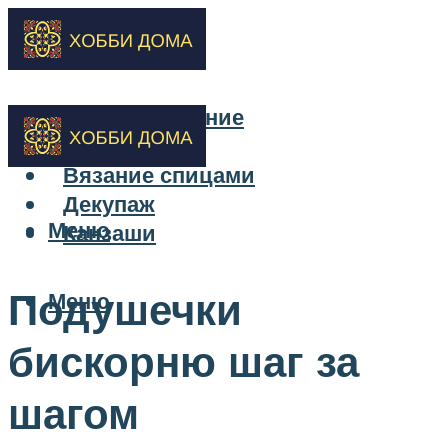
Бисероплетение
Вышивка
Вязание спицами
Декупаж
Меню
Канзаши
Подушечки
Меню
бискорню шаг за
шагом