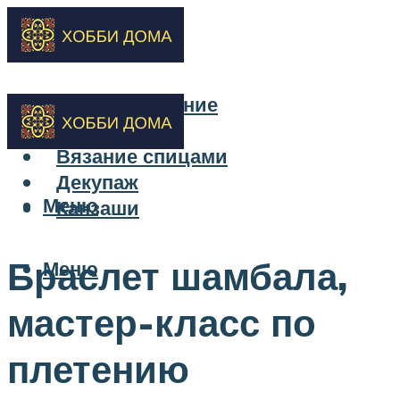
Бисероплетение
Вышивка
Вязание спицами
Декупаж
Меню
Канзаши
Браслет шамбала,
Меню
мастер-класс по
плетению