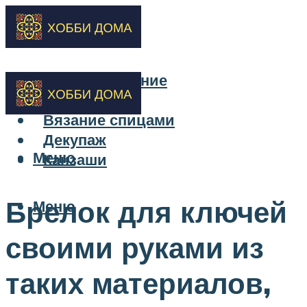
Бисероплетение
Вышивка
Вязание спицами
Декупаж
Меню
Канзаши
Брелок для ключей
Меню
своими руками из
таких материалов,