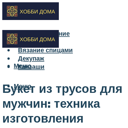
Бисероплетение
Вышивка
Вязание спицами
Декупаж
Меню
Канзаши
Букет из трусов для
Меню
мужчин: техника
изготовления