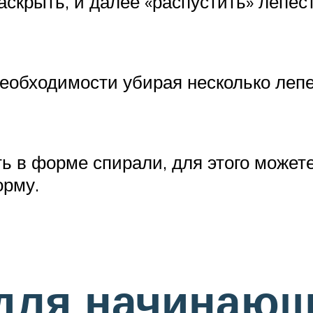
скрыть, и далее «распустить» лепест
необходимости убирая несколько лепе
 в форме спирали, для этого можете
орму.
 для начинаю