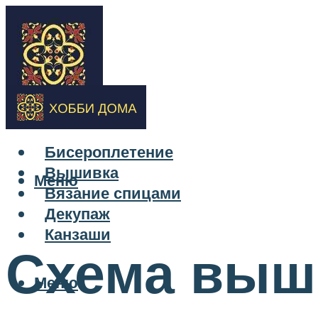
Бисероплетение
Вышивка
Меню
Вязание спицами
Декупаж
Канзаши
Схема выш
Меню