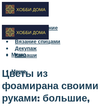
Бисероплетение
Вышивка
Вязание спицами
Декупаж
Меню
Канзаши
Цветы из
Меню
фоамирана своими
руками: большие,