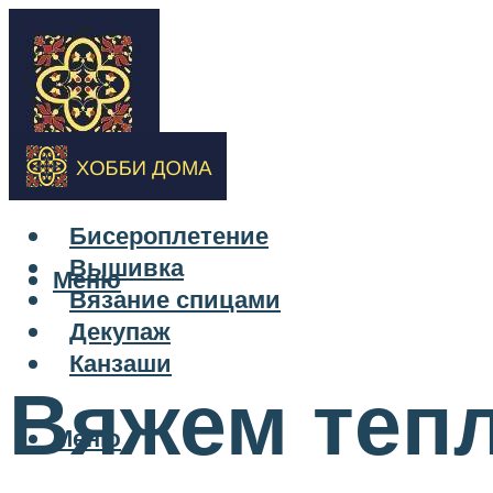
Бисероплетение
Вышивка
Меню
Вязание спицами
Декупаж
Канзаши
Вяжем тепл
Меню