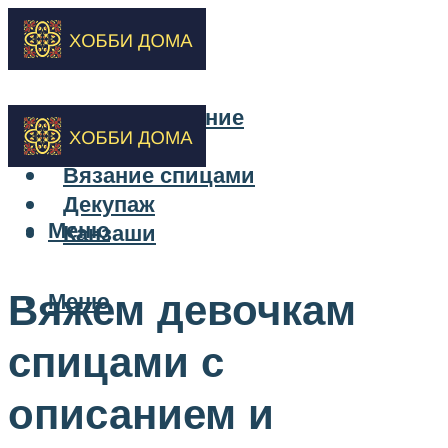
Бисероплетение
Вышивка
Вязание спицами
Декупаж
Меню
Канзаши
Вяжем девочкам
Меню
спицами с
описанием и