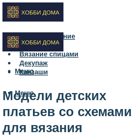
Бисероплетение
Вышивка
Вязание спицами
Декупаж
Меню
Канзаши
Модели детских
Меню
платьев со схемами
для вязания