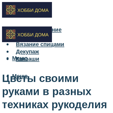
Бисероплетение
Вышивка
Вязание спицами
Декупаж
Меню
Канзаши
Цветы своими
Меню
руками в разных
техниках рукоделия