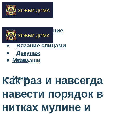
Бисероплетение
Вышивка
Вязание спицами
Декупаж
Меню
Канзаши
Как раз и навсегда
Меню
навести порядок в
нитках мулине и