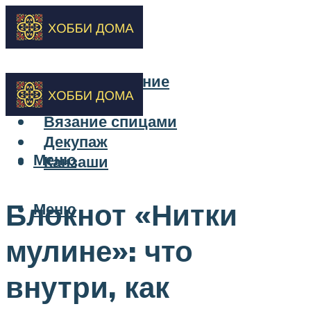
Бисероплетение
Вышивка
Вязание спицами
Декупаж
Меню
Канзаши
Блокнот «Нитки
Меню
мулине»: что
внутри, как