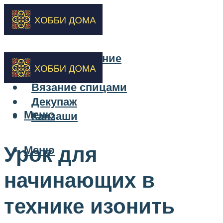
Бисероплетение
Вышивка
Вязание спицами
Декупаж
Меню
Канзаши
Урок для
Меню
начинающих в
технике изонить