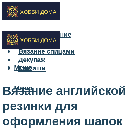
Бисероплетение
Вышивка
Вязание спицами
Декупаж
Меню
Канзаши
Вязание английской
Меню
резинки для
оформления шапок