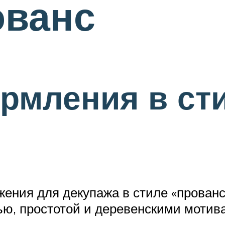
ованс
рмления в ст
жения для декупажа в стиле «прованс
тью, простотой и деревенскими мотив