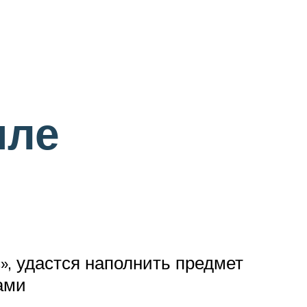
иле
», удастся наполнить предмет
ами