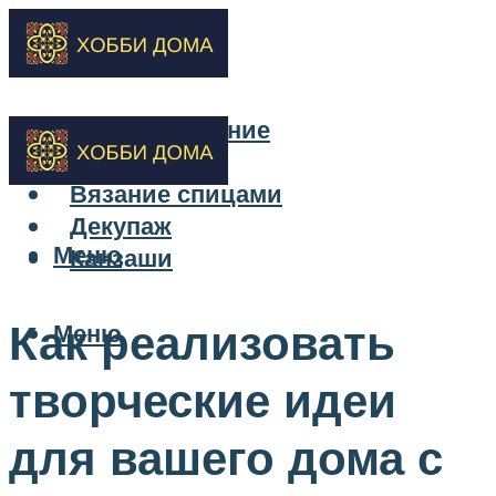
Бисероплетение
Вышивка
Вязание спицами
Декупаж
Меню
Канзаши
Как реализовать
Меню
творческие идеи
для вашего дома с